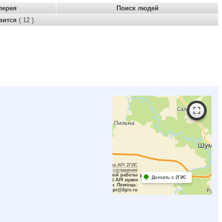
лерея
Поиск людей
вится
( 12 )
Работает на API 2ГИС
Лицензионное соглашение
Для корректной работы
Доехать с 2ГИС
Raster JS API нужен
ключ. Помощь:
api@2gis.ru