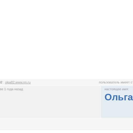
82
:
olga82.www.nn.ru
пользователь имеет 
е 1 года назад
настоящее имя:
Ольга