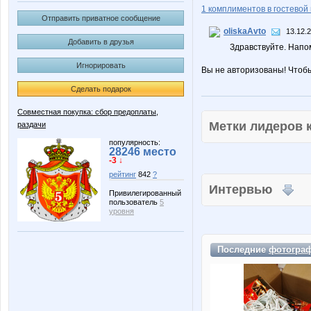
1 комплиментов в гостевой 
Отправить приватное сообщение
oliskaAvto
13.12.
Добавить в друзья
Здравствуйте. Напо
Игнорировать
Вы не авторизованы! Чтоб
Сделать подарок
Совместная покупка: сбор предоплаты,
Метки лидеров
раздачи
популярность:
28246 место
-3 ↓
рейтинг
842
?
Интервью
Привилегированный
пользователь
5
уровня
Последние
фотогра