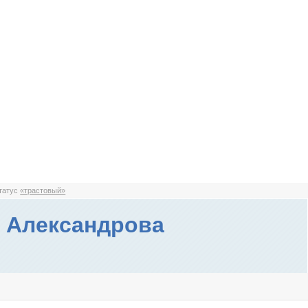
статус
«трастовый»
 Александрова