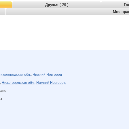
Друзья
( 26 )
Га
Мне нра
а
ижегородская обл.
,
Нижний Новгород
,
Нижегородская обл.
,
Нижний Новгород
зано
ны