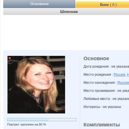
Основное
Блог
( 0 )
Шпионаж
Основное
Дата рождения : не указан
Место рождения :
Россия
,
Н
Место нахождения :
Россия
Место проживания : не ука
Любимые места : не указа
Интересы : не указаны
Комплименты
Портрет заполнен на 60 %