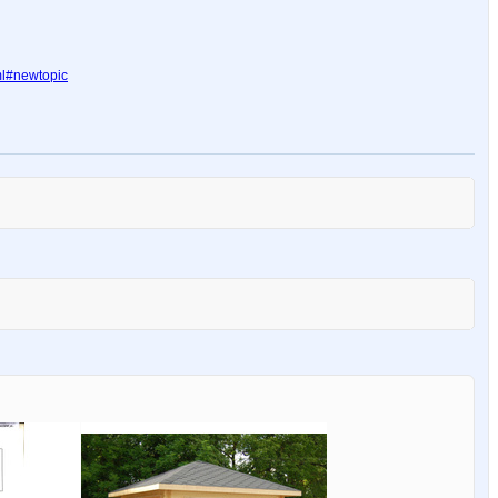
ml#newtopic